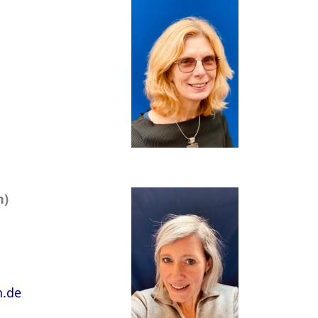
n)
n.de