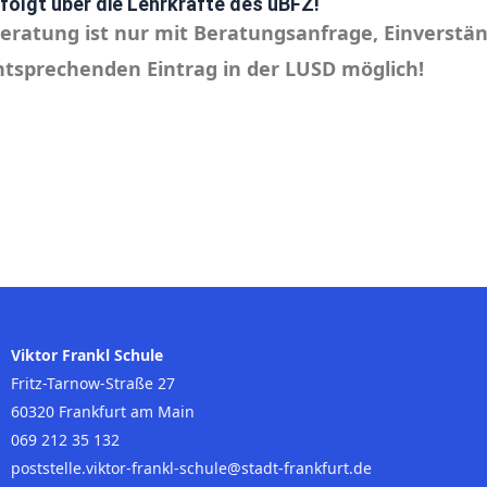
folgt über die Lehrkräfte des üBFZ!
eratung ist nur mit Beratungsanfrage, Einverstän
tsprechenden Eintrag in der LUSD möglich!
Viktor Frankl Schule
Fritz-Tarnow-Straße 27
60320 Frankfurt am Main
069 212 35 132
poststelle.viktor-frankl-schule@stadt-frankfurt.de