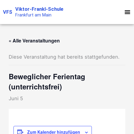
Zum
Viktor-Frankl-Schule
VFS
Inhalt
Frankfurt am Main
springen
« Alle Veranstaltungen
Diese Veranstaltung hat bereits stattgefunden.
Beweglicher Ferientag
(unterrichtsfrei)
Juni 5
Zum Kalender hinzufügen